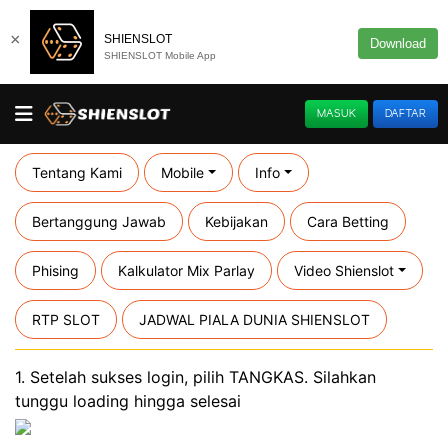
×
SHIENSLOT
Download
SHIENSLOT Mobile App
MASUK
DAFTAR
Tentang Kami
Mobile
Info
Bertanggung Jawab
Kebijakan
Cara Betting
Phising
Kalkulator Mix Parlay
Video Shienslot
RTP SLOT
JADWAL PIALA DUNIA SHIENSLOT
1. Setelah sukses login, pilih TANGKAS. Silahkan
tunggu loading hingga selesai