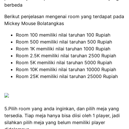
berbeda
Berikut penjelasan mengenai room yang terdapat pada
Mickey Mouse Bolatangkas
Room 100 memiliki nilai taruhan 100 Rupiah
Room 500 memiliki nilai taruhan 500 Rupiah
Room 1K memiliki nilai taruhan 1000 Rupiah
Room 2.5K memiliki nilai taruhan 2500 Rupiah
Room 5K memiliki nilai taruhan 5000 Rupiah
Room 10K memiliki nilai taruhan 10000 Rupiah
Room 25K memiliki nilai taruhan 25000 Rupiah
5.Pilih room yang anda inginkan, dan pilih meja yang
tersedia. Tiap meja hanya bisa diisi oleh 1 player, jadi
silahkan pilih meja yang belum memiliki player