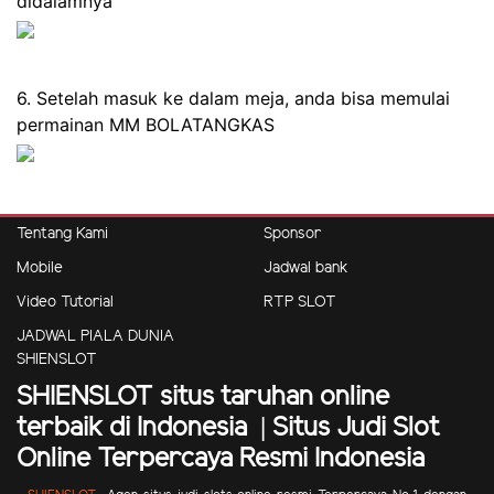
didalamnya
6. Setelah masuk ke dalam meja, anda bisa memulai
permainan MM BOLATANGKAS
Tentang Kami
Sponsor
Mobile
Jadwal bank
Video Tutorial
RTP SLOT
JADWAL PIALA DUNIA
SHIENSLOT
SHIENSLOT situs taruhan online
terbaik di Indonesia | Situs Judi Slot
Online Terpercaya Resmi Indonesia