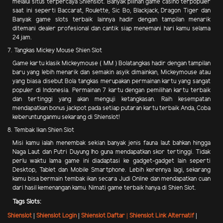
melalui situs terpercaya Shienslot. Banyak pilihan game casino terpopuler
saat ini seperti Baccarat, Roulette, Sic Bo, Blackjack, Dragon Tiger dan
Banyak game slots terbaik lainnya hadir dengan tampilan menarik
ditemani dealer profesional dan cantik siap menemani hari kamu selama
24 jam.
7. Tangkas Mickey Mouse Shien Slot
Game kartu klasik Mickeymouse ( MM ) Bolatangkas hadir dengan tampilan
baru yang lebih menarik dan semakin asyik dimainkan, Mickeymouse atau
yang biasa disebut Bola tangkas merupakan permainan kartu yang sangat
populer di Indonesia. Permainan 7 kartu dengan pemilihan kartu terbaik
dan tertinggi yang akan menguji ketangkasan. Raih kesempatan
mendapatkan bonus jackpot pada setiap putaran kartu terbaik Anda, Coba
keberuntunganmu sekarang di Shienslot!
8. Tembak Ikan Shien Slot
Misi kamu ialah menembak sekian banyak jenis fauna laut bahkan hingga
Naga Laut dan Putri Duyung lho guna mendapatkan skor tertinggi. Tidak
perlu waktu lama game ini diadaptasi ke gadget-gadget lain seperti
Desktop, Tablet dan Mobile Smartphone. Lebih kerennya lagi, sekarang
kamu bisa bermain tembak ikan secara Judi Online dan mendapatkan cuan
dari hasil kemenangan kamu. Nimati game terbaik hanya di Shien Slot.
Tags Slots:
Shienslot
|
Shienslot Login
|
Shienslot Daftar |
Shienslot Link Alternatif
|