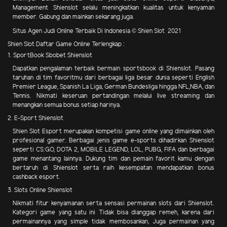
Management Shienslot selalu meningkatkan kualitas untuk kenyaman
member. Gabung dan mainkan sekarang juga.
Situs Agen Judi Online Terbaik Di Indonesia © Shien Slot 2021
Shien Slot Daftar Game Online Terlengkap :
1. SportBook Sbobet Shienslot
Dapatkan pengalaman terbaik bermain sportsbook di Shienslot. Pasang
taruhan di tim favoritmu dari berbagai liga besar dunia seperti English
Premier League, Spanish La Liga, German Bundesliga hingga NFL,NBA, dan
Tennis. Nikmati keseruan pertandingan melalui live streaming dan
menangkan semua bonus setiap harinya.
2. E-Sport Shienslot
Shien Slot Esport merupakan kompetisi game online yang dimainkan oleh
profesional gamer. Berbagai jenis game e-sports dihadirkan Shienslot
seperti CS:GO, DOTA 2, MOBILE LEGEND, LOL, PUBG, FIFA dan berbagai
game menantang lainnya. Dukung tim dan pemain favorit kamu dengan
bertaruh di Shienslot serta raih kesempatan mendapatkan bonus
cashback esport.
3. Slots Online Shienslot
Nikmati fitur kenyamanan serta sensasi permainan slots dari Shienslot.
Kategori game yang satu ini Tidak bisa dianggap remeh, karena dari
permainannya yang simple tidak membosankan, Juga permainan yang