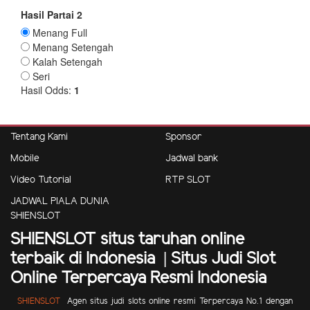
Tentang Kami
Sponsor
Mobile
Jadwal bank
Video Tutorial
RTP SLOT
JADWAL PIALA DUNIA
SHIENSLOT
SHIENSLOT situs taruhan online
terbaik di Indonesia | Situs Judi Slot
Online Terpercaya Resmi Indonesia
SHIENSLOT
Agen situs judi slots online resmi Terpercaya No.1 dengan