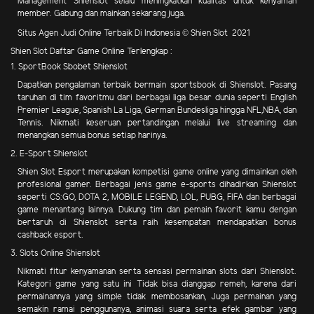
Management Shienslot selalu meningkatkan kualitas untuk kenyaman
member. Gabung dan mainkan sekarang juga.
Situs Agen Judi Online Terbaik Di Indonesia © Shien Slot 2021
Shien Slot Daftar Game Online Terlengkap :
1. SportBook Sbobet Shienslot
Dapatkan pengalaman terbaik bermain sportsbook di Shienslot. Pasang
taruhan di tim favoritmu dari berbagai liga besar dunia seperti English
Premier League, Spanish La Liga, German Bundesliga hingga NFL,NBA, dan
Tennis. Nikmati keseruan pertandingan melalui live streaming dan
menangkan semua bonus setiap harinya.
2. E-Sport Shienslot
Shien Slot Esport merupakan kompetisi game online yang dimainkan oleh
profesional gamer. Berbagai jenis game e-sports dihadirkan Shienslot
seperti CS:GO, DOTA 2, MOBILE LEGEND, LOL, PUBG, FIFA dan berbagai
game menantang lainnya. Dukung tim dan pemain favorit kamu dengan
bertaruh di Shienslot serta raih kesempatan mendapatkan bonus
cashback esport.
3. Slots Online Shienslot
Nikmati fitur kenyamanan serta sensasi permainan slots dari Shienslot.
Kategori game yang satu ini Tidak bisa dianggap remeh, karena dari
permainannya yang simple tidak membosankan, Juga permainan yang
semakin ramai penggunanya, animasi suara serta efek gambar yang