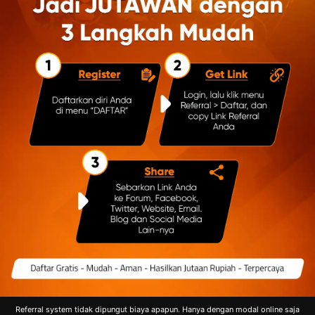
Referral system tidak dipungut biaya apapun. Hanya dengan modal online saja